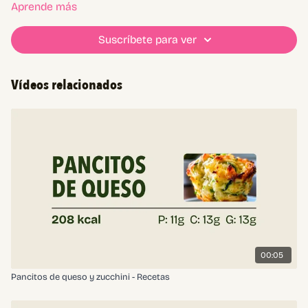
zucchini
Aprende más
harina de arroz integral o otra a elección
parmesano
Suscríbete para ver
huevos
condimentos a gusto
Vídeos relacionados
00:05
Pancitos de queso y zucchini - Recetas