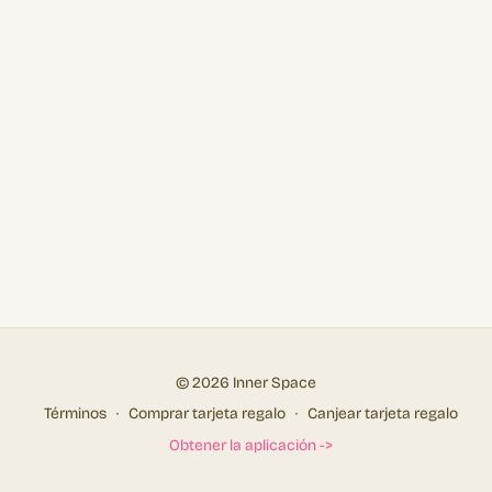
© 2026 Inner Space
Términos
∙
Comprar tarjeta regalo
∙
Canjear tarjeta regalo
Obtener la aplicación ->