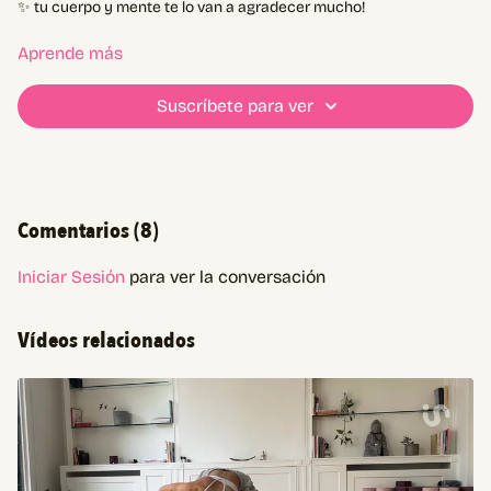
✨ tu cuerpo y mente te lo van a agradecer mucho!
Vas a necesitar:
Aprende más
Un bloque, libro o almohadón
Suscríbete para ver
Comentarios (
8
)
Iniciar Sesión
para ver la conversación
Vídeos relacionados