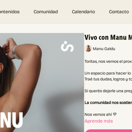
ontenidos
Comunidad
Calendario
Contacto
Vivo con Manu
Manu Galdu
Toritas, nos vemos el pro
Un espacio para hacer lo
Traé tus dudas, logros y t
Si querés dejarle una pr
La comunidad nos sostien
Nos vemos ahí 💜
Aprende más