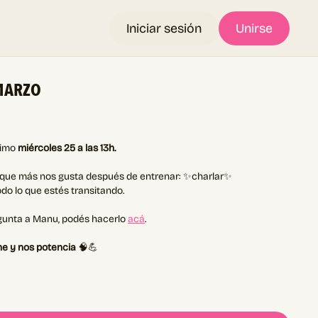
Iniciar sesión
Unirse
 MARZO
ximo
miércoles 25 a las 13h.
 que más nos gusta después de entrenar: ✨charlar✨
odo lo que estés transitando.
egunta a Manu, podés hacerlo
acá
.
e y nos potencia
🧠💪