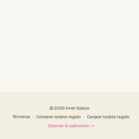
© 2026 Inner Space
Términos
∙
Comprar tarjeta regalo
∙
Canjear tarjeta regalo
Obtener la aplicación ->