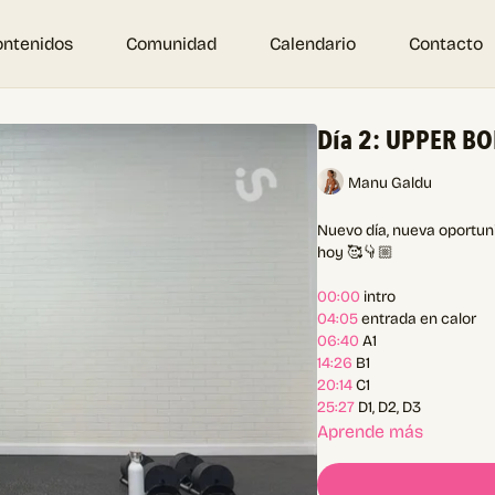
ontenidos
Comunidad
Calendario
Contacto
Día 2: UPPER BO
Manu Galdu
Nuevo día, nueva oportuni
hoy 🥰👇🏼
00:00
intro
04:05
entrada en calor
06:40
A1
14:26
B1
20:14
C1
25:27
D1, D2, D3
Aprende más