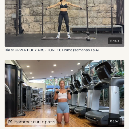
27:49
Día 5: UPPER BODY ABS - TONE 1.0 Home (semanas 1 a 4)
03:57