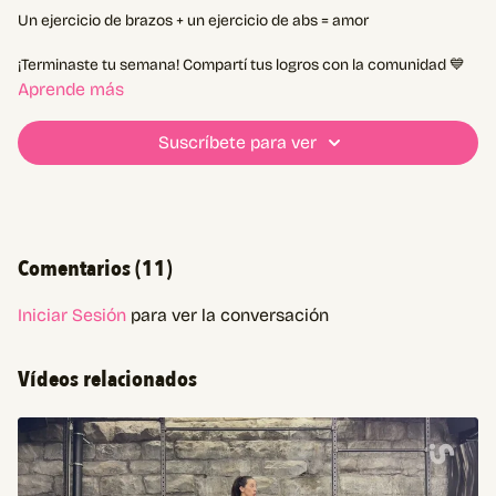
Un ejercicio de brazos + un ejercicio de abs = amor
¡Terminaste tu semana! Compartí tus logros con la comunidad 💙
Aprende más
00:00
intro
02:37
entrada en calor
Suscríbete para ver
05:27
A1
06:16
A2
11:33
B1
12:25
B2
17:34
C1
Comentarios (
11
)
19:07
C2
25:00
D1
25:56
D2
Iniciar Sesión
para ver la conversación
Vídeos relacionados