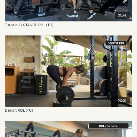
01:54
Tutorial B-STANCE RDL (TC)
00:21
Deficit RDL (TC)