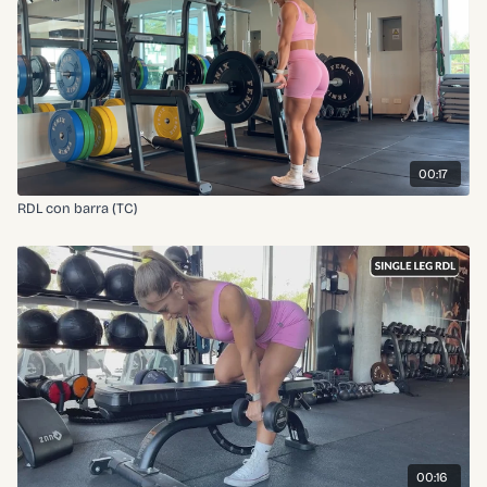
00:17
RDL con barra (TC)
00:16