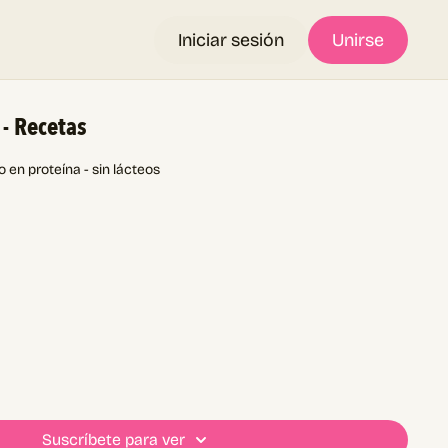
Iniciar sesión
Unirse
 - Recetas
o en proteína - sin lácteos
, jengibre fresco rallado
Suscríbete para ver