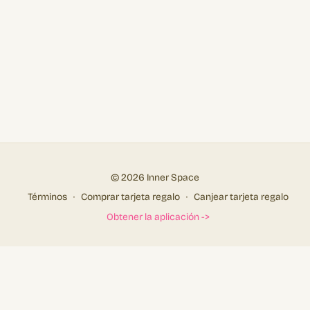
© 2026 Inner Space
Términos
∙
Comprar tarjeta regalo
∙
Canjear tarjeta regalo
Obtener la aplicación ->