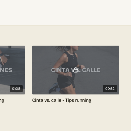
01:08
00:32
ng
Cinta vs. calle - Tips running