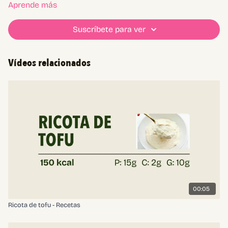
berenjenas
Aprende más
ricota entera o tofu procesado con leche vegetal
queso crema o untable vegano
Suscríbete para ver
aceite de oliva
ralladura de limón
ciboulette
Vídeos relacionados
00:05
Ricota de tofu - Recetas