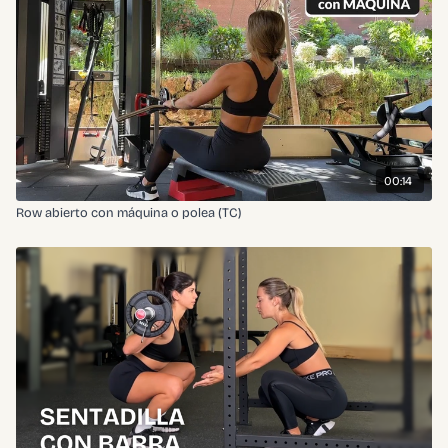
00:14
Row abierto con máquina o polea (TC)