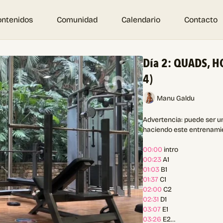
ontenidos
Comunidad
Calendario
Contacto
Día 2: QUADS, H
4)
Manu Galdu
Advertencia: puede ser un
haciendo este entrenami
00:00
intro
00:23
A1
01:03
B1
01:37
C1
02:00
C2
02:31
D1
03:07
E1
03:26
E2