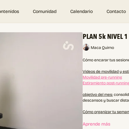
ontenidos
Comunidad
Calendario
Contacto
PLAN 5k NIVEL 1
Maca Quirno
Cómo encarar tus sesiones
Videos de movilidad y est
Movilidad pre-running
Estiramiento post-runnin
objetivo del mes:
consolid
descansos y buscar distan
Cómo organizar tu seman
Opción 1:
Aprende más