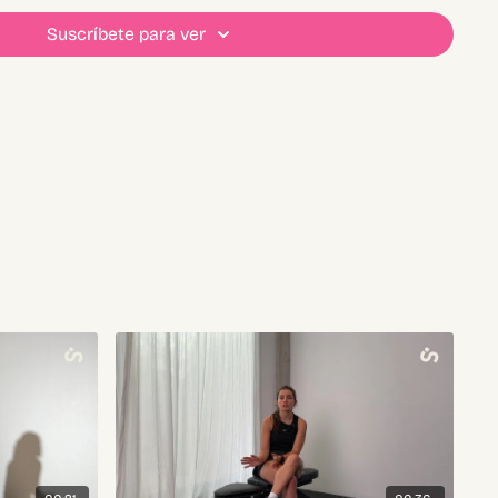
nning)
OS
Suscríbete para ver
OR + ABS
(día 2 de running)
+ YOGA
TEOS
MPLETO o PILATES o BARRE
YOGA
S
+ ABS
 running)
TEOS
(día 2 de running)
+ YOGA
TO o PILATES o BARRE
YOGA
 sean 2 días después de tu día de piernas
r en tu calendario este video los días que hagas las sesiones.
semanal en comentarios👇🏼🐂🎀