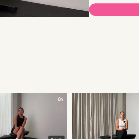
Lunes: CACO* (día 1 de ru
Martes: QUADS & GLÚTE
Miércoles: TREN SUPERI
Jueves: TROTE CONTINUO 
Viernes: ISQUIOS & GLÚ
Sábado: CUERPO CO
Domingo: DESCANSO o 
Opción 2:
Lunes: QUADS & GLÚTEO
Martes: TREN SUPERIOR 
Miércoles: CACO* (día 1 de
Jueves: ISQUIOS & GLÚ
Viernes: TROTE CONTINUO 
Sábado: CUERPO COMPLE
Domingo: DESCANSO o 
*Lo ideal es que tus entrenamientos de pasadas
o 1 día antes.
📆Te recomendamos agenda
Compartinos tu progreso 