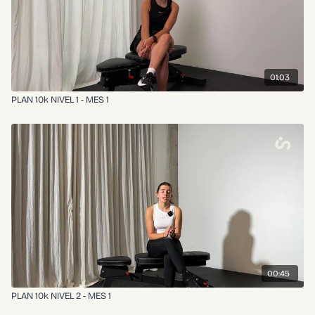
Miércoles: PASADAS* (día 1 de running)
Jueves: ISQUIOS & GLÚTEOS
Viernes: TROTE CONTINUO (día 2 de running)
+ YOGA
Sábado: CUERPO COMPLETO o PILATES o BARRE
Domingo: DESCANSO o YOGA
01:03
*Lo ideal es que tus entrenamientos de pasadas sean 2 días
PLAN 10k NIVEL 1 - MES 1
después de tu día de piernas o 1 día antes.
📆Te recomendamos agendar en tu calendario este video los días
que hagas las sesiones.
Compartinos tu progreso semanal en comentarios👇🏼🐂🎀
00:45
PLAN 10k NIVEL 2 - MES 1