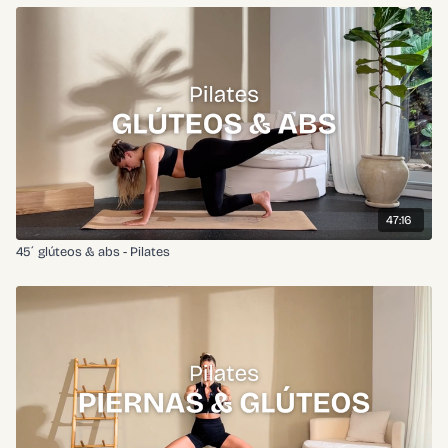
47:16
45´ glúteos & abs - Pilates