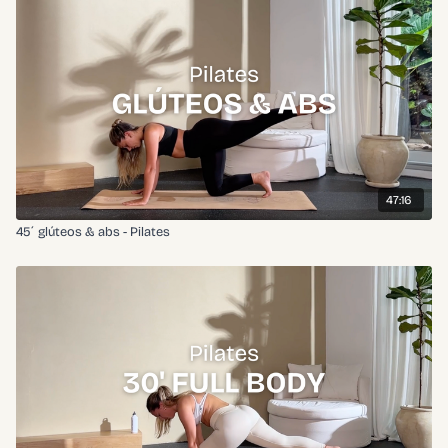
47:16
45´ glúteos & abs - Pilates