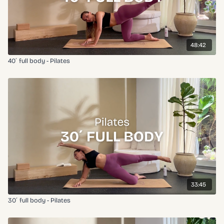
48:42
40´ full body - Pilates
33:45
30´ full body - Pilates