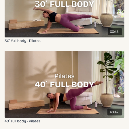
33:45
30´ full body - Pilates
48:42
40´ full body - Pilates