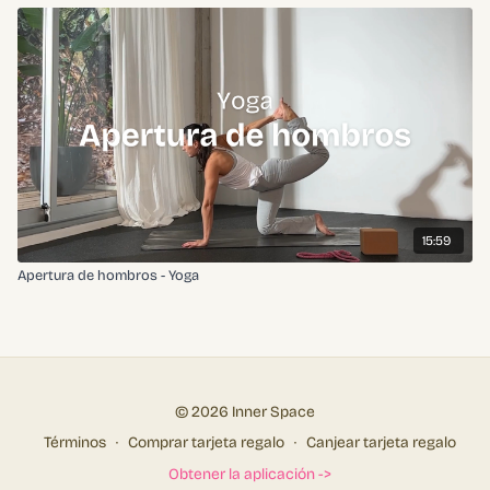
15:59
Apertura de hombros - Yoga
© 2026 Inner Space
Términos
∙
Comprar tarjeta regalo
∙
Canjear tarjeta regalo
Obtener la aplicación ->