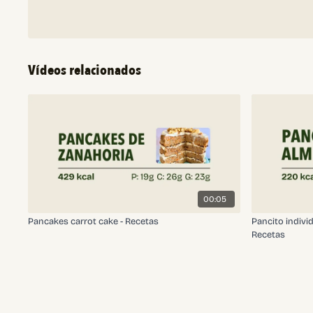
Vídeos relacionados
00:05
Pancakes carrot cake - Recetas
Pancito indivi
Recetas