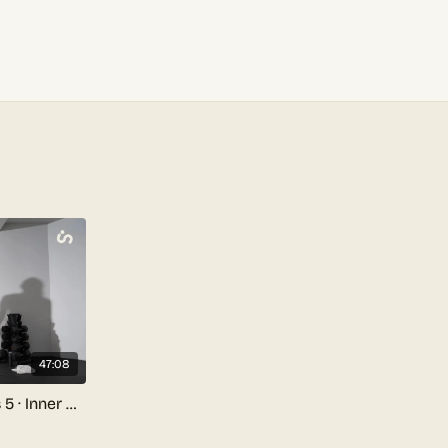
47:08
Día 3: Cuerpo Completo | Mes 5 · Inner Method 2.0 Home