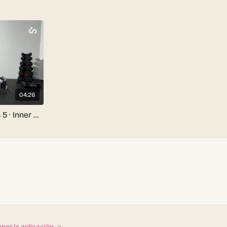
04:26
Día 3: Cuerpo Completo | Mes 5 · Inner Method 2.0 Gym
ner la aplicación ->