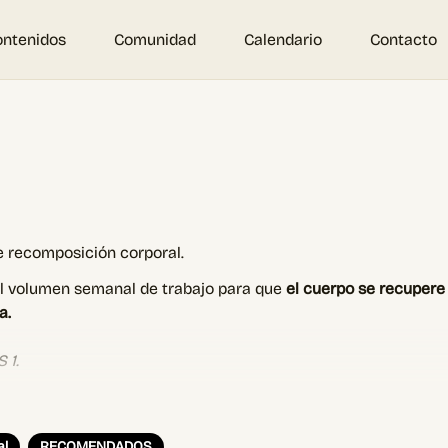
ontenidos
Comunidad
Calendario
Contacto
e recomposición corporal.
 el volumen semanal de trabajo para que
el cuerpo se recupere
a.
 1.
ada
al
RECOMENDADOS