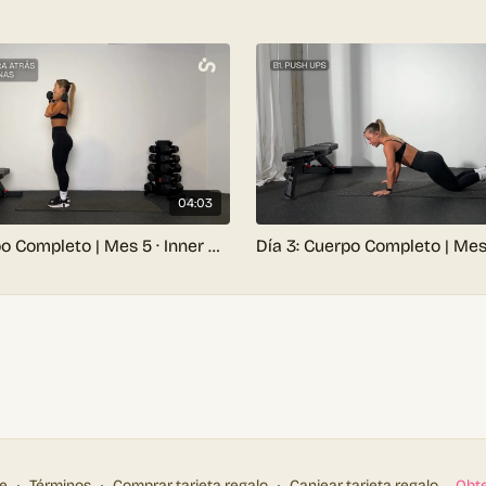
res playlists, según tus gustos.
04:03
Día 2: Cuerpo Completo | Mes 5 · Inner Method 2.0 Gym
e
∙
Términos
∙
Comprar tarjeta regalo
∙
Canjear tarjeta regalo
Obte