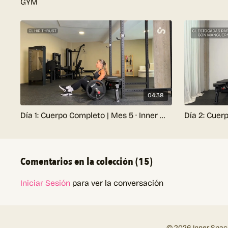
GYM
Entrá a
nuestro canal de Spotify
para encontrar las mejo
04:38
Día 1: Cuerpo Completo | Mes 5 · Inner Method 2.0 Gym
Comentarios en la colección (
15
)
Iniciar Sesión
para ver la conversación
© 2026 Inner Spac