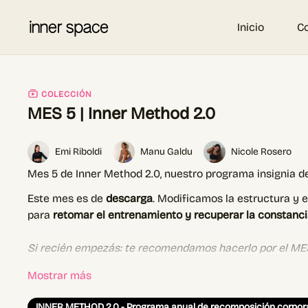
Inicio
C
COLECCIÓN
MES 5 | Inner Method 2.0
Emi Riboldi
Manu Galdu
Nicole Rosero
Mes 5 de Inner Method 2.0, nuestro programa insignia d
Este mes es de
descarga
. Modificamos la estructura y
para
retomar el entrenamiento y recuperar la constanci
Si recién empezás: te recomendamos hacerlo por el MES
🗓 SPLIT DE ENTRENAMIENTO - organización recomend
Día 1 – Full body 1
INNER METHOD 2.0 - Programa anual de recomposición corpor