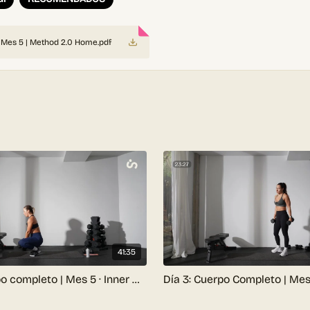
n Mes 5 | Method 2.0 Home.pdf
comendamos sumar:
a
, las encontrás en la descripción de cada video
erpo
41:35
, mirá
este video
.
Día 2: Cuerpo completo | Mes 5 · Inner Method 2.0 Home