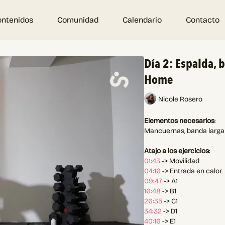
ontenidos
Comunidad
Calendario
Contacto
Día 2: Espalda, 
Home
Nicole Rosero
Elementos necesarios
:
Mancuernas, banda larga (
Atajo a los ejercicios
:
01:43
-> Movilidad
04:16
-> Entrada en calor
09:47
-> A1
16:48
-> B1
26:35
-> C1
34:32
-> D1
40:16
-> E1