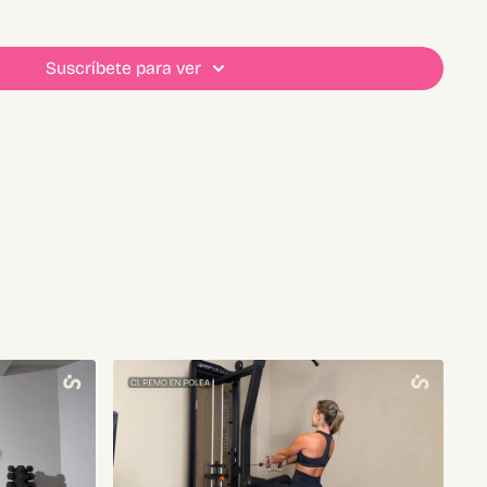
Suscríbete para ver
 pesos que uses en
“Notas”
para seguir tu progreso
ás la planificación escrita
calendario
para organizar tu rutina
 TE SENTISTE!
👇🏼