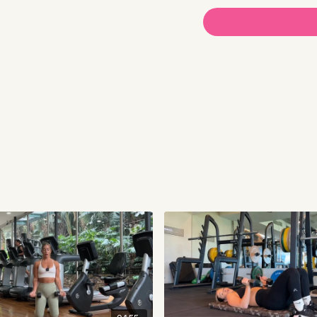
Estiramiento de cuer
Series de aproximaci
Te recordamos qué:
💪🏼 Podés registrar 
🗒️ En
“Materiales”
enco
📆 Podés usar la
funci
¡QUEREMOS SABER CÓ
👇🏼 Contanos en come
🎧Playlist sugerida