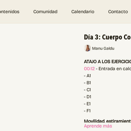
ontenidos
Comunidad
Calendario
Contacto
Día 3: Cuerpo C
Manu Galdu
ATAJO A LOS EJERCICI
00:12
- Entrada en cal
- A1
- B1
- C1
- D1
- E1
- F1
Movilidad, estiramient
Aprende más
Movilidad cuerpo com