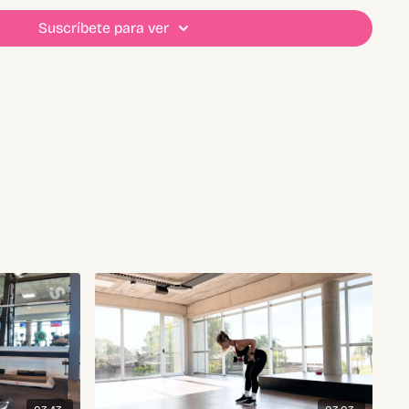
po completo
Suscríbete para ver
ón
los pesos que uses en
“Notas”
para seguir tu progreso
ntrás la planificación escrita
ón calendario
para organizar tu rutina
MO TE SENTISTE!
ntarios cómo te fue con el entrenamiento