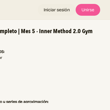
Iniciar sesión
Unirse
ompleto | Mes 5 · Inner Method 2.0 Gym
OS:
or
o y series de aproximación:
pleto