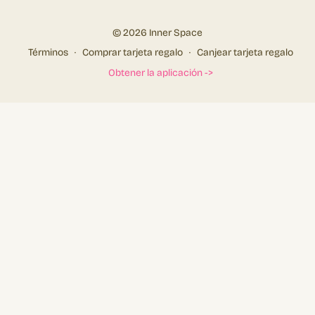
© 2026 Inner Space
Términos
∙
Comprar tarjeta regalo
∙
Canjear tarjeta regalo
Obtener la aplicación ->