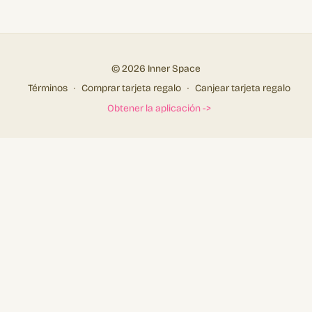
© 2026 Inner Space
Términos
∙
Comprar tarjeta regalo
∙
Canjear tarjeta regalo
Obtener la aplicación ->