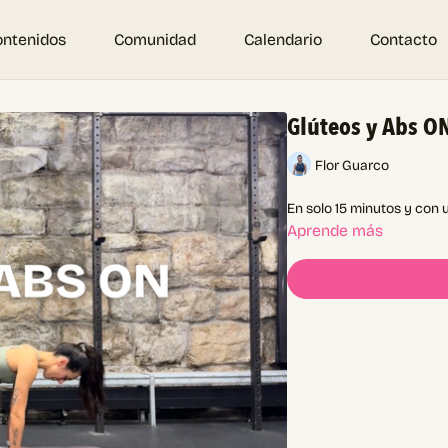
ontenidos
Comunidad
Calendario
Contacto
Glúteos y Abs ON
Flor Guarco
En solo 15 minutos y con 
Aprende más