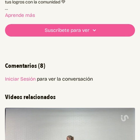
tus logros con la comunidad 💚
00:00
intro
Aprende más
00:19
entrada en calor
01:18
A1
Suscríbete para ver
01:43
A2
02:10
B1
02:38
B2
02:51
C1
03:22
C2
Comentarios (
8
)
03:51
finisher
Iniciar Sesión
para ver la conversación
Vídeos relacionados