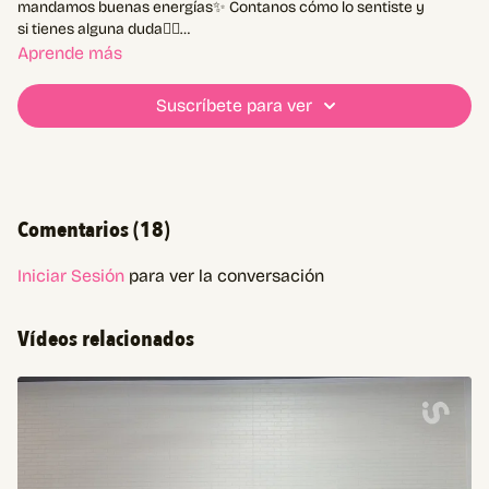
mandamos buenas energías✨ Contanos cómo lo sentiste y
si tienes alguna duda👇🏼
Aprende más
00:00
intro
00:19
entrada en calor
Suscríbete para ver
01:12
A1
01:51
A2
02:24
B1
02:52
B2
03:17
C1
Comentarios (
18
)
03:57
C2
04:25
finisher
Iniciar Sesión
para ver la conversación
Vídeos relacionados