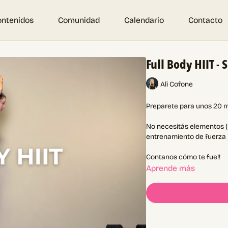
ontenidos
Comunidad
Calendario
Contacto
Full Body HIIT - 
Ali Cofone
Preparete para unos 20 m
No necesitás elementos (si
entrenamiento de fuerza
Contanos cómo te fue!!
Aprende más