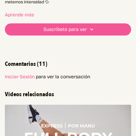
metemos intensidad 💦
Comentanos cómo terminaste hoy😉🚀
Aprende más
Suscríbete para ver
Comentarios (
11
)
Iniciar Sesión
para ver la conversación
Vídeos relacionados