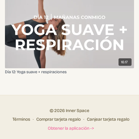
16:17
Día 12: Yoga suave + respiraciones
© 2026 Inner Space
Términos
∙
Comprar tarjeta regalo
∙
Canjear tarjeta regalo
Obtener la aplicación ->