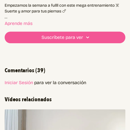
Empezamos la semana a fullll con este mega entrenamiento ☠️
Suerte y amor para tus piernas 🍗
Contanos cómo empezaste la semana!!
Aprende más
Suscríbete para ver
Comentarios (
39
)
Iniciar Sesión
para ver la conversación
Vídeos relacionados