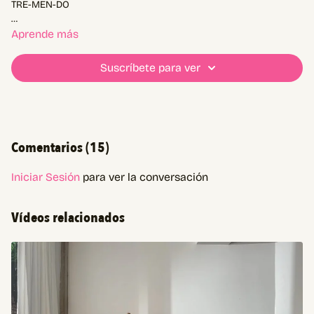
TRE-MEN-DO
Compartimos cómo te fue y esperamos tu foto en la comunidad!
Aprende más
🐂🎀
Suscríbete para ver
Comentarios (
15
)
Iniciar Sesión
para ver la conversación
Vídeos relacionados