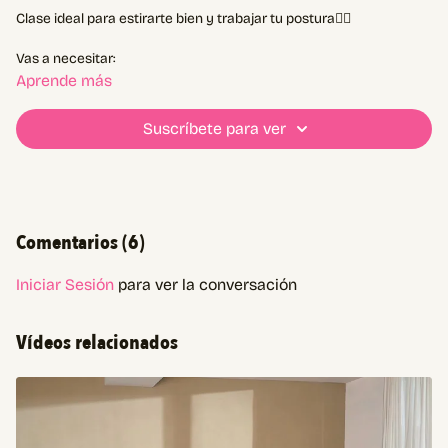
Clase ideal para estirarte bien y trabajar tu postura👌🏼
Vas a necesitar:
Bastón o palo de escoba
Aprende más
Mat
Suscríbete para ver
Contanos cómo terminás!
Comentarios (
6
)
Iniciar Sesión
para ver la conversación
Vídeos relacionados