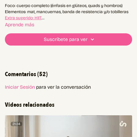
Foco: cuerpo completo (énfasis en glúteos, quads y hombros)
Elementos: mat, mancuernas, banda de resistencia y/o tobilleras
Extra sugerido: HIIT
Aprende más
💪🏼 Registrá tus pesos en "Notas"
🗒️ Planificación en "Materiales"
Suscríbete para ver
📆 Agregalo a calendario
👇🏼Comentá cuando lo hagas
Atajo a los ejercicios:
01:20
movilidad
Comentarios (
52
)
05:45
entrada en calor
09:08
A1
18:11
B1
Iniciar Sesión
para ver la conversación
18:49
B2
26:01
C1
Vídeos relacionados
33:26
D1
37:39
E1