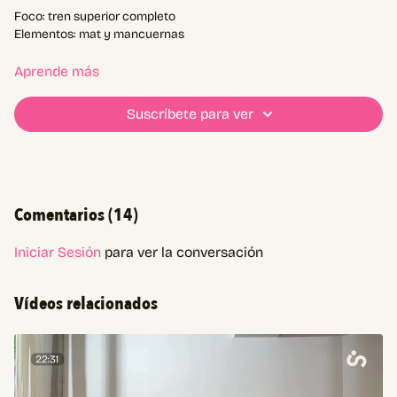
Foco: tren superior completo
Elementos: mat y mancuernas
💪🏼 Registrá tus pesos en "Notas"
Aprende más
🗒️ Planificación en "Materiales"
📆 Agregalo a calendario
Suscríbete para ver
👇🏼Comentá cuando lo hagas
Atajo a los ejercicios:
01:45
movilidad
Comentarios (
14
)
05:10
entrada en calor
08:50
A1
15:30
B1
Iniciar Sesión
para ver la conversación
21:00
C1
27:30
D1
Vídeos relacionados
28:55
D2
34:00
E1
34:02
E2