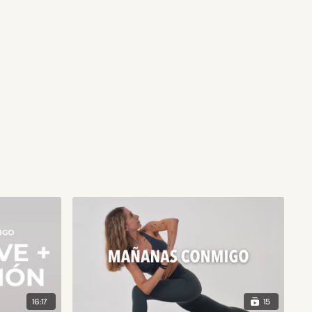
16:17
15