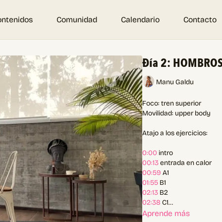
ontenidos
Comunidad
Calendario
Contacto
Đía 2: HOMBROS
Manu Galdu
Foco: tren superior
Movilidad: upper body
Atajo a los ejercicios:
0:00
intro
00:13
entrada en calor
00:59
A1
01:55
B1
02:13
B2
02:38
C1
03:05
D1
Aprende más