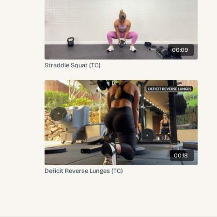
00:09
Straddle Squat (TC)
00:18
Deficit Reverse Lunges (TC)