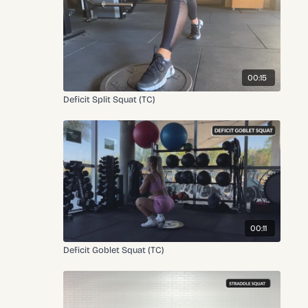
00:15
Deficit Split Squat (TC)
00:11
Deficit Goblet Squat (TC)