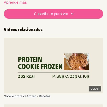
proteína en polvo vegana o de suero de leche
Aprende más
harina de avena o avena molida
leche vegetal
Suscríbete para ver
chips de chocolate sin azucar
Vídeos relacionados
00:05
Cookie proteica frozen - Recetas