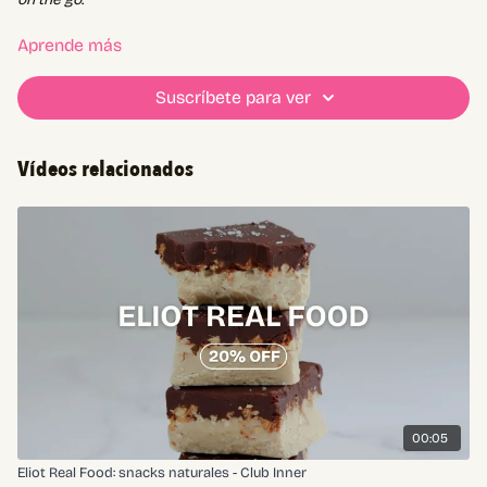
🌰 Línea Original: Natural, Coco, Manzana
Aprende más
💪 Línea Protein: Chocolate y Café con 16 g de proteína vegetal
Suscríbete para ver
🛒 15 % OFF en
merlinfoods.com.ar
→ descubrí el
código de
descuento
haciendo
click en el video
😉
Vídeos relacionados
00:05
Eliot Real Food: snacks naturales - Club Inner