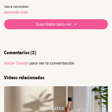
Vas a necesitar:
Mat
Aprende más
Tobilleras o set de mancuernas liviano
Suscríbete para ver
¡Contanos cómo terminas!
Comentarios (
2
)
Iniciar Sesión
para ver la conversación
Vídeos relacionados