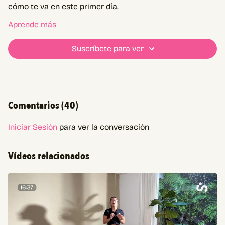
cómo te va en este primer día.
Aprende más
Vas a necesitar:
Mat
Suscríbete para ver
Par de mancuernas
Banda de resistencia circular
Comentarios (
40
)
Iniciar Sesión
para ver la conversación
Vídeos relacionados