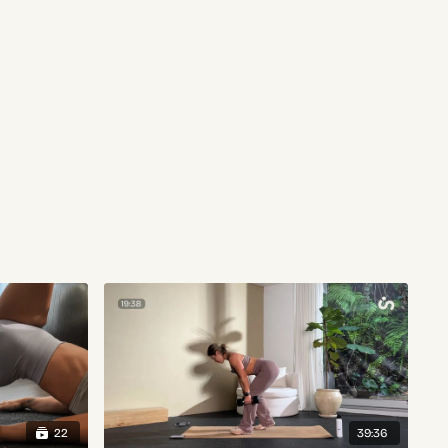
22
39:36