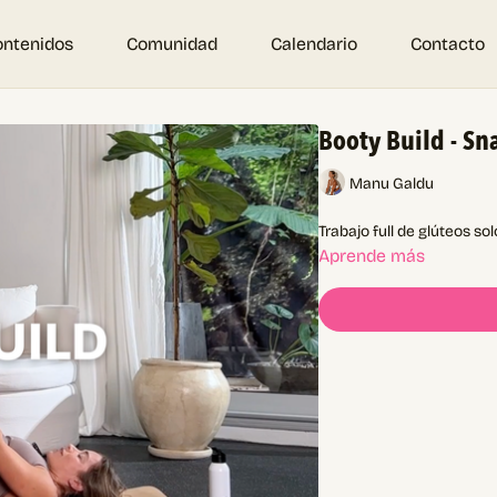
ontenidos
Comunidad
Calendario
Contacto
Booty Build - Sn
Manu Galdu
Trabajo full de glúteos s
Aprende más