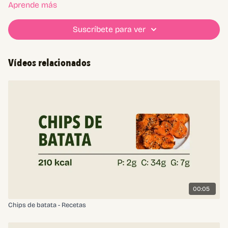
4 a 6 boniatos medianos
Aprende más
manteca o aceite de coco
canela
Suscríbete para ver
Vídeos relacionados
00:05
Chips de batata - Recetas