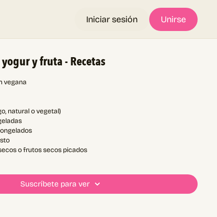
Iniciar sesión
Unirse
 yogur y fruta - Recetas
ón vegana
o, natural o vegetal)
ngeladas
congelados
usto
 secos o frutos secos picados
Suscríbete para ver