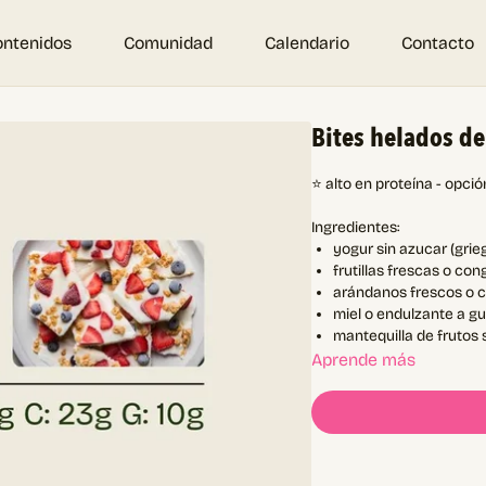
ontenidos
Comunidad
Calendario
Contacto
Bites helados de
⭐ alto en proteína - opci
Ingredientes:
yogur sin azucar (grieg
frutillas frescas o co
arándanos frescos o 
miel o endulzante a g
mantequilla de frutos
Aprende más