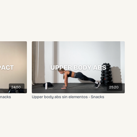
24:50
25:20
Snacks
Upper body abs sin elementos - Snacks