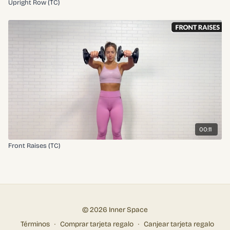
Upright Row (TC)
00:11
Front Raises (TC)
© 2026 Inner Space
Términos
∙
Comprar tarjeta regalo
∙
Canjear tarjeta regalo