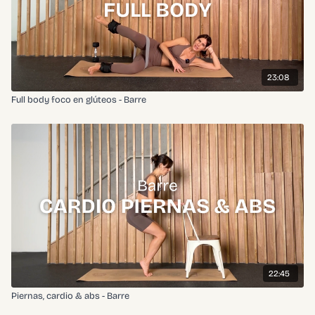
23:08
Full body foco en glúteos - Barre
22:45
Piernas, cardio & abs - Barre