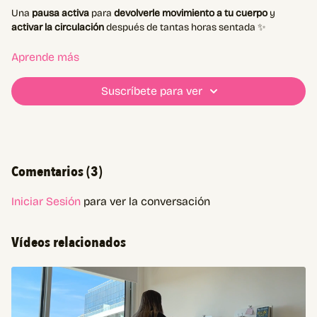
Una
pausa activa
para
devolverle movimiento a tu cuerpo
y
activar la circulación
después de tantas horas sentada ✨
El Standing Desk de Inpro te permite ponerlo a la altura que vos
Aprende más
quieras
😉
Suscríbete para ver
Comentarios (
3
)
Iniciar Sesión
para ver la conversación
Vídeos relacionados